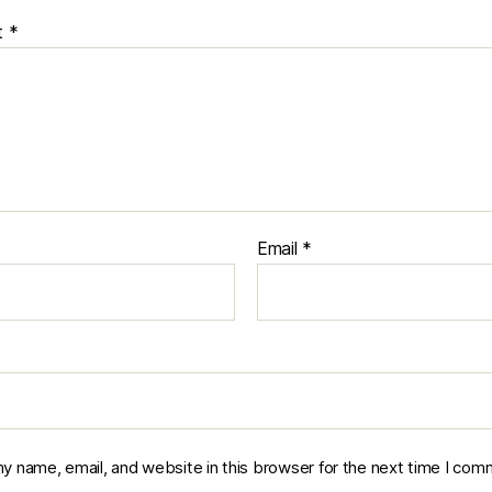
t
*
Email
*
y name, email, and website in this browser for the next time I com