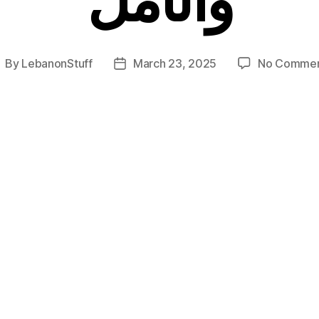
By
LebanonStuff
March 23, 2025
No Comme
ost
Post
uthor
date