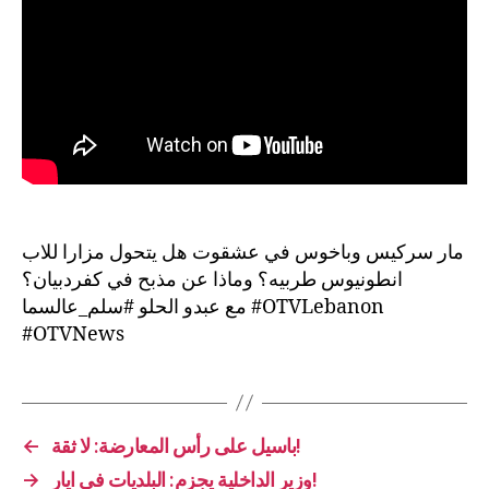
مار سركيس وباخوس في عشقوت هل يتحول مزارا للاب
انطونيوس طربيه؟ وماذا عن مذبح في كفردبيان؟
مع عبدو الحلو #سلم_عالسما #OTVLebanon
#OTVNews
←
باسيل على رأس المعارضة: لا ثقة!
→
وزير الداخلية يجزم: البلديات في ايار!