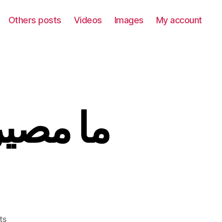
Others posts
Videos
Images
My account
ما مصير
on
ts