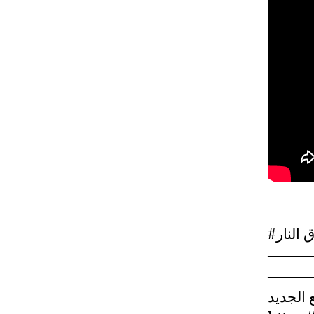
#لنار
———
———
 الجديد