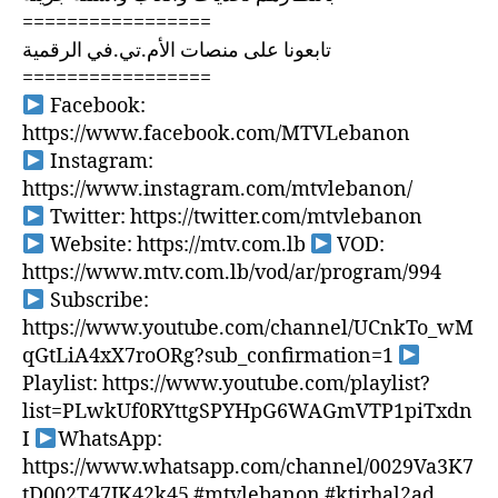
=================
تابعونا على منصات الأم.تي.في الرقمية
=================
Facebook:
https://www.facebook.com/MTVLebanon
Instagram:
https://www.instagram.com/mtvlebanon/
Twitter: https://twitter.com/mtvlebanon
Website: https://mtv.com.lb
VOD:
https://www.mtv.com.lb/vod/ar/program/994
Subscribe:
https://www.youtube.com/channel/UCnkTo_wM
qGtLiA4xX7roORg?sub_confirmation=1
Playlist: https://www.youtube.com/playlist?
list=PLwkUf0RYttgSPYHpG6WAGmVTP1piTxdn
I
WhatsApp:
https://www.whatsapp.com/channel/0029Va3K7
tD002T47JK42k45 #mtvlebanon #ktirhal2ad