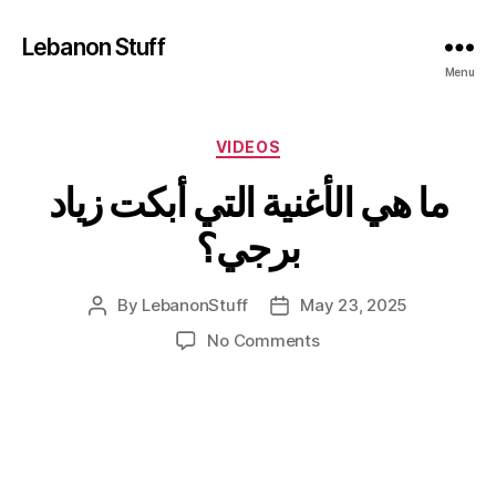
Lebanon Stuff
Menu
Categories
VIDEOS
ما هي الأغنية التي أبكت زياد
برجي؟
By
LebanonStuff
May 23, 2025
Post
Post
author
date
on
No Comments
ما
هي
الأغنية
التي
أبكت
زياد