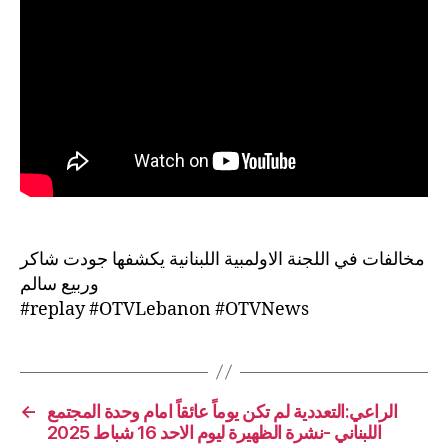
مخالفات في اللجنة الاولمبية اللبنانية يكشفها جودت شاكر
وربيع سالم
#replay #OTVLebanon #OTVNews
←
الراعي:التعددية لم تكن يوماً عائقاً امام وحدة المجتمع
اللبناني -نشرة الظهيرة ليوم الاحد 16 شباط 2025