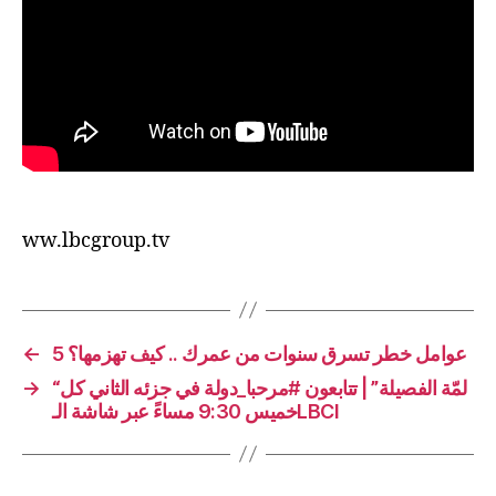
ww.lbcgroup.tv
←
5 عوامل خطر تسرق سنوات من عمرك .. كيف تهزمها؟
→
“لمّة الفصيلة” | تتابعون #مرحبا_دولة في جزئه الثاني كل
خميس 9:30 مساءً عبر شاشة الـLBCI