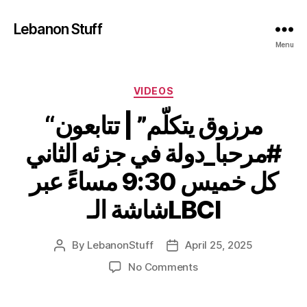
Lebanon Stuff
Menu
Categories
VIDEOS
“مرزوق يتكلّم” | تتابعون
#مرحبا_دولة في جزئه الثاني
كل خميس 9:30 مساءً عبر
شاشة الـLBCI
By
LebanonStuff
April 25, 2025
Post
Post
author
date
on
No Comments
“مرزوق
يتكلّم”