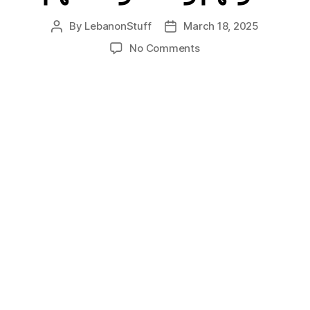
By
LebanonStuff
March 18, 2025
Post
Post
author
date
on
No Comments
مسيرتنا
نحو
القيامة…
اسمعوا
اقوالهم
ولا
تفعلوا
افعالهم