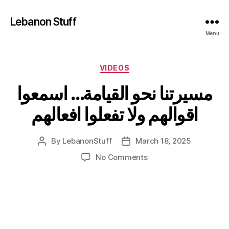
Lebanon Stuff
Menu
Categories
VIDEOS
مسيرتنا نحو القيامة… اسمعوا
اقوالهم ولا تفعلوا افعالهم
By
LebanonStuff
March 18, 2025
Post
Post
author
date
on
No Comments
مسيرتنا
نحو
القيامة…
اسمعوا
اقوالهم
ولا