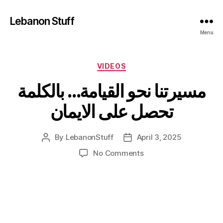
Lebanon Stuff
Menu
Categories
VIDEOS
مسيرتنا نحو القيامة… بالكلمة
تحصل على الايمان
By
LebanonStuff
April 3, 2025
Post
Post
author
date
on
No Comments
مسيرتنا
نحو
القيامة…
بالكلمة
تحصل
على