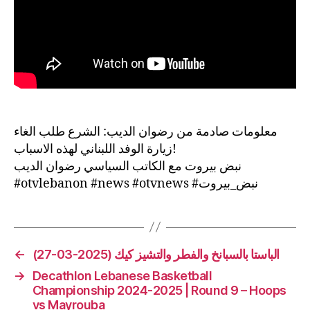
معلومات صادمة من رضوان الديب: الشرع طلب الغاء
زيارة الوفد اللبناني لهذه الاسباب!
نبض بيروت مع الكاتب السياسي رضوان الديب
#otvlebanon #news #otvnews #نبض_بيروت
←
الباستا بالسبانخ والفطر والتشيز كيك (2025-03-27)
→
Decathlon Lebanese Basketball
Championship 2024-2025 | Round 9 – Hoops
vs Mayrouba