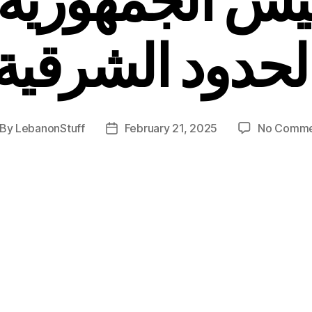
لحدود الشرقية
By
LebanonStuff
February 21, 2025
No Comme
st
Post
thor
date