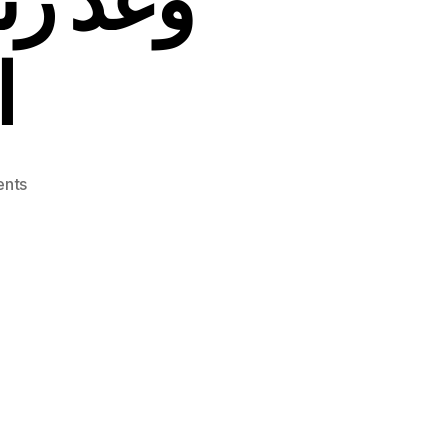
ا
on
nts
منير
شحادة:
ما
حدا
يعمل
علينا
بطولات
بالبيان
الوزاري…
وهذا
وعد