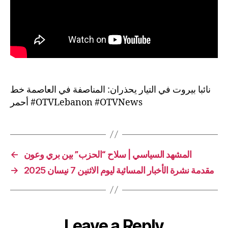
نائبا بيروت في التيار يحذران: المناصفة في العاصمة خط
أحمر #OTVLebanon #OTVNews
←
المشهد السياسي | سلاح “الحزب” بين بري وعون
→
مقدمة نشرة الأخبار المسائية ليوم الاثنين 7 نيسان 2025
Leave a Reply