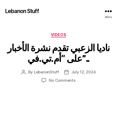
Lebanon Stuff
Menu
Categories
VIDEOS
ناديا الزعبي تقدم نشرة الأخبار
على “أم.تي.في”..
By
LebanonStuff
July 12, 2024
Post
Post
author
date
on
No Comments
ناديا
الزعبي
تقدم
نشرة
الأخبار
على