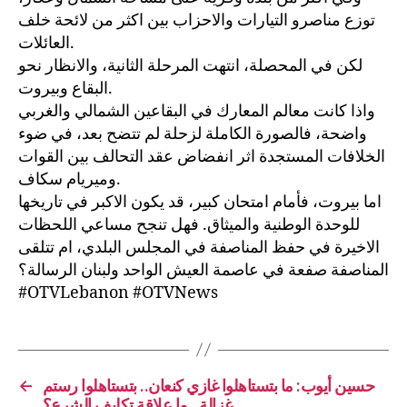
توزع مناصرو التيارات والاحزاب بين اكثر من لائحة خلف
العائلات.
لكن في المحصلة، انتهت المرحلة الثانية، والانظار نحو
البقاع وبيروت.
واذا كانت معالم المعارك في البقاعين الشمالي والغربي
واضحة، فالصورة الكاملة لزحلة لم تتضح بعد، في ضوء
الخلافات المستجدة اثر انفضاض عقد التحالف بين القوات
وميريام سكاف.
اما بيروت، فأمام امتحان كبير، قد يكون الاكبر في تاريخها
للوحدة الوطنية والميثاق. فهل تنجح مساعي اللحظات
الاخيرة في حفظ المناصفة في المجلس البلدي، ام تتلقى
المناصفة صفعة في عاصمة العيش الواحد ولبنان الرسالة؟
#OTVLebanon #OTVNews
حسين أيوب: ما بتستاهلوا غازي كنعان.. بتستاهلوا رستم
←
غزالة.. ما علاقة تكليف الشرع؟