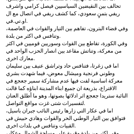
تحالف بين النقيضين السياسيين فيصل كرامي واشرف
ريفي بتمنٍ سعودي، كما كشف ريفي في اتصال مع ال
او.تي.في.
وفي قضاء البترون، تفاهم بين التيار والقوات في العاصمة،
وتنافس في اكثر من بلدة.
وفي الكورة، تقاطع بين القوات وسوريين قوميين في اكثر
من معركة، وتناتش مقاعد بين انصار الحزب الواحد في
معارك اخرى.
اما في زغرتا، فتنافس حاد وتراشق عنيف بين سليمان
وطوني فرنجية وميشال معوض، فيما شهدت بشري
معركة اساسية لفت فيها عدم مشاركة سمير جعجع في
الاقتراع، بذريعة ان جميع ابناء المدينة ابناؤه كما قالت
النائبة ستريدا جعجع اثر ادلائها بصوتها، وهو ما أطلق العنان
لتفسيرات شتى غزت مواقع التواصل.
اما في عكار التي زارها رئيس النائب جبران باسيل،
فتوافق بين التيار الوطني الحر والقوات وهادي حبيش في
القبيات وتنافس في بلدات اخرى.
وفي اكثر من بلدة وقرية على مساحة الشمال وعكار،