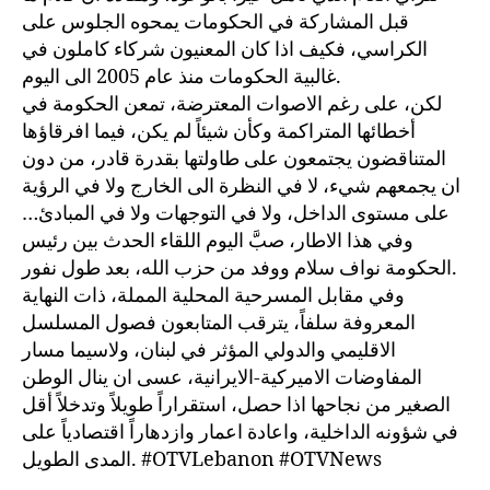
قبل المشاركة في الحكومات يمحوه الجلوس على
الكراسي، فكيف اذا كان المعنيون شركاء كاملون في
غالبية الحكومات منذ عام 2005 الى اليوم.
لكن، على رغم الاصوات المعترضة، تمعن الحكومة في
أخطائها المتراكمة وكأن شيئاً لم يكن، فيما افرقاؤها
المتناقضون يجتمعون على طاولتها بقدرة قادر، من دون
ان يجمعهم شيء، لا في النظرة الى الخارج ولا في الرؤية
على مستوى الداخل، ولا في التوجهات ولا في المبادئ…
وفي هذا الاطار، صبَّ اليوم اللقاء الحدث بين رئيس
الحكومة نواف سلام ووفد من حزب الله، بعد طول نفور.
وفي مقابل المسرحية المحلية المملة، ذات النهاية
المعروفة سلفاً، يترقب المتابعون فصول المسلسل
الاقليمي والدولي المؤثر في لبنان، ولاسيما مسار
المفاوضات الاميركية-الايرانية، عسى ان ينال الوطن
الصغير من نجاحها اذا حصل، استقراراً طويلاً وتدخلاً أقل
في شؤونه الداخلية، واعادة اعمار وازدهاراً اقتصادياً على
المدى الطويل. #OTVLebanon #OTVNews