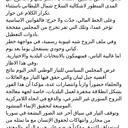
المدى المنظور لاشكالية السلاح شمال الليطاني باستثناء
تكرار الكلام عن حوار.
وعلى الخط المالي، حدّث ولا حرج: فالقوانين الاساسية
تؤخر عمدا، وتلك التي تقر تخرج من المجلس مفخخة
بادوات التعطيل.
وفي ملف النزوح شبه غيبوبة رسمية، في مواجهة خطر
كياني وجودي يستفحل يوما بعد يوم.
اما غالبية الناس، فمنهمكون بالانتخابات البلدية والاختيارية.
وفي هذا الاطار،
عرض المجلس السياسي للتيار الوطني الحر اليوم نتائج
أقضية جبل لبنان والتي حقق فيها التيار مع العائلات
والحلفاء حضوراً وازناً وانتصارات عدة، مؤكدا أن هذا الفوز
يشكل انطلاقة محفزة لعمل البلديات، خاصة لجهة معالجة
النزوح السوري غير الشرعي، والدفع في اتجاه اللامركزية
الموسعة لتحقيق الإنماء المنشود.
وتوقف التيار في سياق آخر عند الصور البشعة في سوريا
من مجازر وانتهاكات لحقوق الإنسان مع ما تمثله من
استهداف للتنوع، مؤكداً حرصه على حرية الرأي والمعتقد