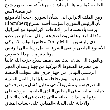
الخاصة كما سماها، للمحادثات، مرفقاً تعليقه بصورة شبح
عبر منصة اكس.
ومن الملف الايراني الى الشأن السوري، حيث أفاد موقع
Bloomberg بأن الرئيس السوري المؤقت أحمد الشرع
يرغب بالانضمام الى الاتفاقات الابراهيمية مع اسرائيل
وفقا لما يعتبرها شروطاً صحيحة. ونقل الموقع عن عضو
مجلس النواب الاميركي Corry Mills الذي زار سوريا
الأسبوع الماضي والتقى الشرع أنه نقل رسالة الى الرئيس
دونالد ترامب بهذا الخصوص.
وبالعودة الى لبنان، حيث يبقى ملف سلاح حزب الله عالقاً
بين مطرقة الضغوط الاميركية من جهة وسندان العجز
الرسمي اللبناني من جهة اخرى، فقد سجلت الجلسة
التشريعية اليوم نجاحاً نسبياً بإقرار قانون السرية
المصرفية، ولو مشروطاً، في مقابل فشل موصوف في
حماية المناصفة في المجلس البلدي للعاصمة بيروت، على
وقع المزايدات الطائفية التي دفعت في اتجاه التأجيل
والاحالة على اللجان-المقابر، على حساب الميثاق