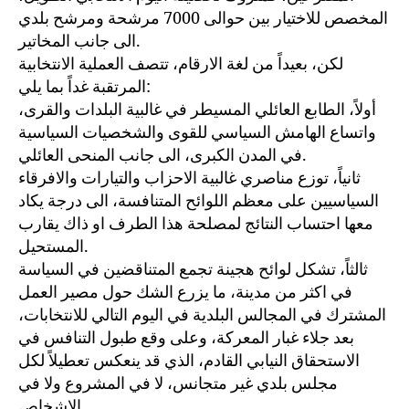
المخصص للاختيار بين حوالى 7000 مرشحة ومرشح بلدي
الى جانب المخاتير.
لكن، بعيداً من لغة الارقام، تتصف العملية الانتخابية
المرتقبة غداً بما يلي:
أولاً، الطابع العائلي المسيطر في غالبية البلدات والقرى،
واتساع الهامش السياسي للقوى والشخصيات السياسية
في المدن الكبرى، الى جانب المنحى العائلي.
ثانياً، توزع مناصري غالبية الاحزاب والتيارات والافرقاء
السياسيين على معظم اللوائح المتنافسة، الى درجة يكاد
معها احتساب النتائج لمصلحة هذا الطرف او ذاك يقارب
المستحيل.
ثالثاً، تشكل لوائح هجينة تجمع المتناقضين في السياسة
في اكثر من مدينة، ما يزرع الشك حول مصير العمل
المشترك في المجالس البلدية في اليوم التالي للانتخابات،
بعد جلاء غبار المعركة، وعلى وقع طبول التنافس في
الاستحقاق النيابي القادم، الذي قد ينعكس تعطيلاً لكل
مجلس بلدي غير متجانس، لا في المشروع ولا في
الاشخاص.