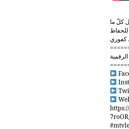
ل كلّ ما
 للحفاظ
ل كفوري
=====
الرقمية
=====
Fac
Ins
Twit
Webs
https
7roOR
#mtvle