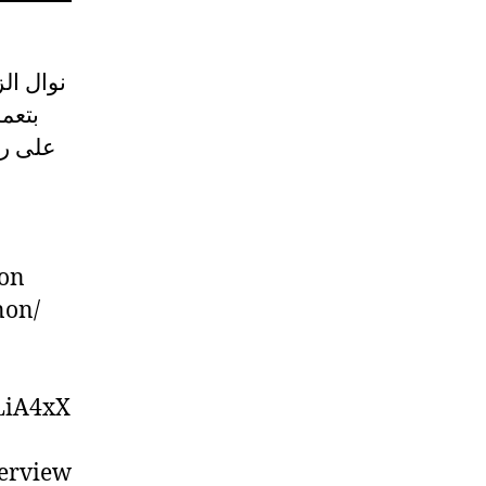
نوال الز
بتعم
على رش
non
non/
LiA4xX
terview