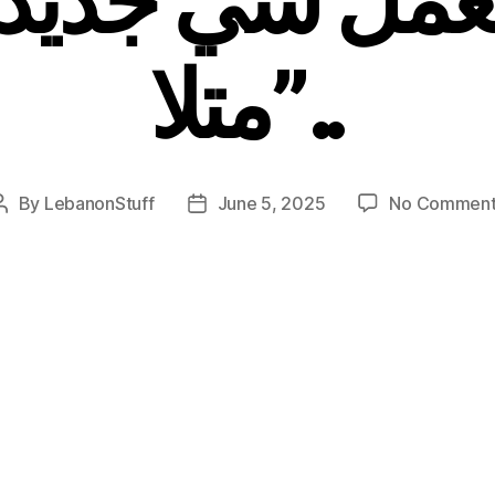
متلا”..
By
LebanonStuff
June 5, 2025
No Comment
Post
Post
author
date