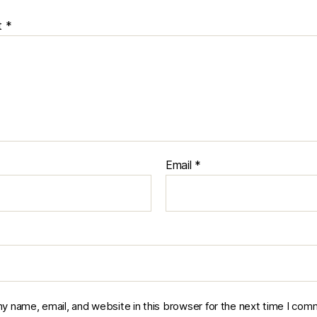
t
*
Email
*
y name, email, and website in this browser for the next time I com