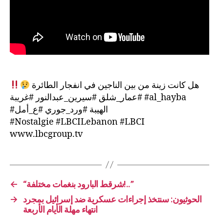
هل كانت زينة من بين الناجين في انفجار الطائرة
#عمار_شلق #سيرين_عبدالنور #غريبة #al_hayba
#الهيبة #ورد_جوري #ع_أمل
#Nostalgie #LBCILebanon #LBCI
www.lbcgroup.tv
←
“شرقط البارود بنغمات مختلفة!..”
→
الحوثيون: سنتخذ إجراءات عسكرية ضد إسرائيل بمجرد
انتهاء مهلة الأيام الأربعة