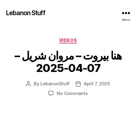
Lebanon Stuff
Menu
Categories
VIDEOS
هنا بيروت – مروان شريل –
07-04-2025
By
LebanonStuff
April 7, 2025
Post
Post
author
date
on
No Comments
هنا
بيروت
–
مروان
شريل
–