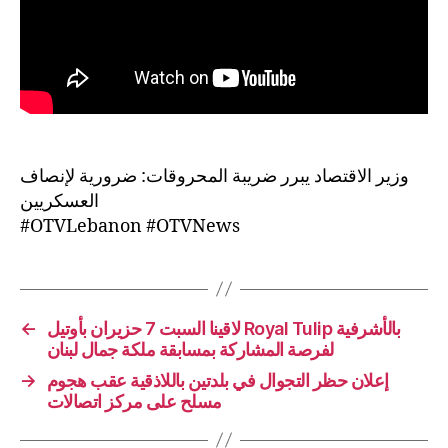
وزير الاقتصاد يبرر ضريبة المحروقات: ضرورية لإنصاف
العسكريين
#OTVLebanon #OTVNews
←
لاقينا السبت 7 حزيران بأوتيل Royal Tulip بالأشرفية
لفرصة المشاركة بمسابقة ملكة جمال لبنان
→
إعلان حظر التجوال في بلدتين باللاذقية عقب هجوم
مسلح على مركز اتصالات