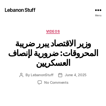
Lebanon Stuff
Menu
Categories
VIDEOS
وزير الاقتصاد يبرر ضريبة
المحروقات: ضرورية لإنصاف
العسكريين
By
LebanonStuff
June 4, 2025
Post
Post
author
date
on
No Comments
وزير
الاقتصاد
يبرر
ضريبة