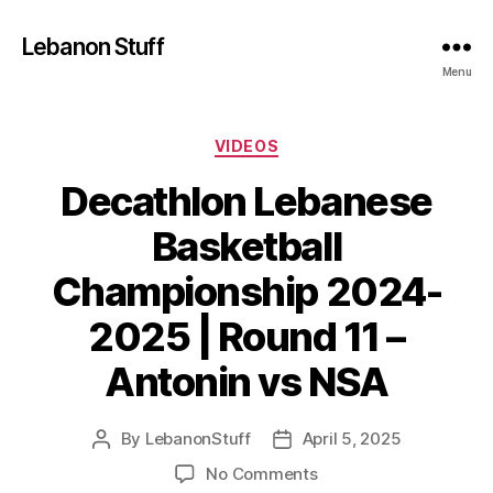
Lebanon Stuff
Menu
Categories
VIDEOS
Decathlon Lebanese
Basketball
Championship 2024-
2025 | Round 11 –
Antonin vs NSA
By
LebanonStuff
April 5, 2025
Post
Post
author
date
on
No Comments