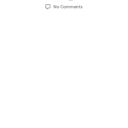
author
date
on
No Comments
Decathlon
Lebanese
Basketball
Championship
2024-
2025
|
Round
6
–
Sagesse
vs
Tadamon
Hrajel