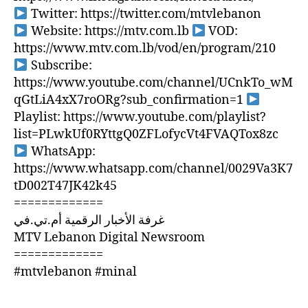
Twitter: https://twitter.com/mtvlebanon
Website: https://mtv.com.lb
VOD:
https://www.mtv.com.lb/vod/en/program/210
Subscribe:
https://www.youtube.com/channel/UCnkTo_wM
qGtLiA4xX7roORg?sub_confirmation=1
Playlist: https://www.youtube.com/playlist?
list=PLwkUf0RYttgQ0ZFLofycVt4FVAQTox8zc
WhatsApp:
https://www.whatsapp.com/channel/0029Va3K7
tD002T47JK42k45
=============
غرفة الأخبار الرقمية أم.تي.في
MTV Lebanon Digital Newsroom
=============
#mtvlebanon #minal