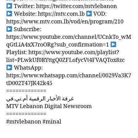
Twitter: https://twitter.com/mtvlebanon
Website: https://mtv.com.lb
VOD:
https://www.mtv.com.lb/vod/en/program/210
Subscribe:
https://www.youtube.com/channel/UCnkTo_wM
qGtLiA4xX7roORg?sub_confirmation=1
Playlist: https://www.youtube.com/playlist?
list=PLwkUf0RYttgQ0ZFLofycVt4FVAQTox8zc
WhatsApp:
https://www.whatsapp.com/channel/0029Va3K7
tD002T47JK42k45
=============
غرفة الأخبار الرقمية أم.تي.في
MTV Lebanon Digital Newsroom
=============
#mtvlebanon #minal