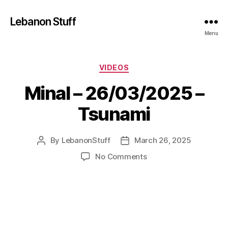
Lebanon Stuff
Menu
Categories
VIDEOS
Minal – 26/03/2025 –
Tsunami
By
LebanonStuff
March 26, 2025
Post
Post
author
date
on
No Comments
Minal
–
26/03/2025
–
Tsunami