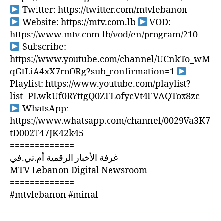
Twitter: https://twitter.com/mtvlebanon
Website: https://mtv.com.lb
VOD:
https://www.mtv.com.lb/vod/en/program/210
Subscribe:
https://www.youtube.com/channel/UCnkTo_wM
qGtLiA4xX7roORg?sub_confirmation=1
Playlist: https://www.youtube.com/playlist?
list=PLwkUf0RYttgQ0ZFLofycVt4FVAQTox8zc
WhatsApp:
https://www.whatsapp.com/channel/0029Va3K7
tD002T47JK42k45
=============
غرفة الأخبار الرقمية أم.تي.في
MTV Lebanon Digital Newsroom
=============
#mtvlebanon #minal