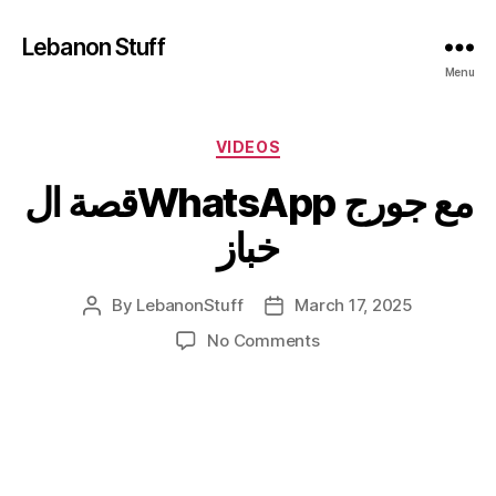
Lebanon Stuff
Menu
Categories
VIDEOS
قصة الWhatsApp مع جورج
خباز
By
LebanonStuff
March 17, 2025
Post
Post
author
date
on
No Comments
قصة
الWhatsApp
مع
جورج
خباز